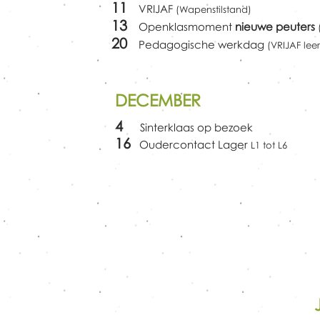
11
VRIJAF
(Wapenstilstand)
13
Openklasmoment
nieuwe peuters
20
Pedagogische werkdag
(VRIJAF lee
DECEMBER
4
Sinterklaas op bezoek
16
Oudercontact Lager
L1 tot L6
KERSTVAKANTIE
19 december -