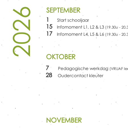
2026
SEPTEMBER
1
Start schooljaar
15
Infomoment L1, L2 & L3
(19.30u - 20.
17
Infomoment L4, L5 & L6
(19.30u - 20.
OKTOBER
7
Pedagogische werkdag
(VRIJAF le
28
Oudercontact kleuter
HERFSTVAKANTIE
31 oktober -
NOVEMBER